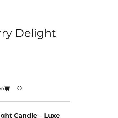
ry Delight
en
ight Candle – Luxe