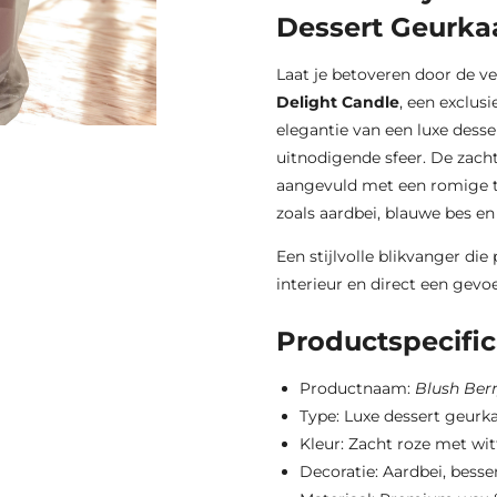
Dessert Geurka
Laat je betoveren door de v
Delight Candle
, een exclus
elegantie van een luxe des
uitnodigende sfeer. De zach
aangevuld met een romige to
zoals aardbei, blauwe bes e
Een stijlvolle blikvanger di
interieur en direct een gevo
Productspecific
Productnaam:
Blush Ber
Type: Luxe dessert geurk
Kleur: Zacht roze met wi
Decoratie: Aardbei, bess