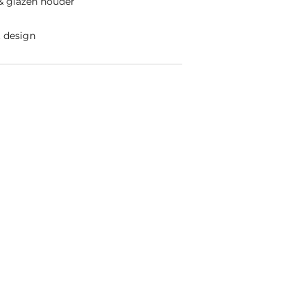
& glazen houder
 design