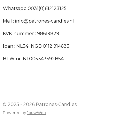
t
t
t
t
t
m
a
k
p
i
Whatsapp 0031(0)612123125
e
e
e
e
e
m
e
n
n
r
r
r
r
r
Mail :
info@patrones-candles.nl
g
r
r
r
r
:
KVK-nummer : 98619829
e
e
e
e
4
n
n
n
n
Iban : NL34 INGB 0112 914683
s
t
BTW nr: NL005343592B54
e
r
r
e
n
© 2025 - 2026 Patrones-Candles
Powered by
JouwWeb