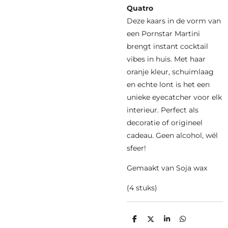
Quatro
Deze kaars in de vorm van
een Pornstar Martini
brengt instant cocktail
vibes in huis. Met haar
oranje kleur, schuimlaag
en echte lont is het een
unieke eyecatcher voor elk
interieur. Perfect als
decoratie of origineel
cadeau. Geen alcohol, wél
sfeer!
Gemaakt van Soja wax
(4 stuks)
D
D
S
D