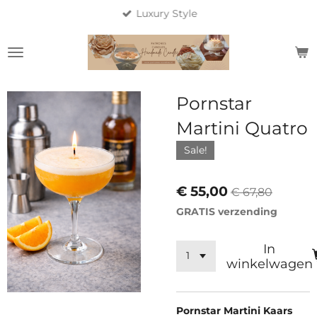
Luxury Style
Ga
direct
naar
de
hoofdinhoud
Pornstar
Martini Quatro
Sale!
€ 55,00
€ 67,80
GRATIS verzending
In
winkelwagen
Pornstar Martini Kaars