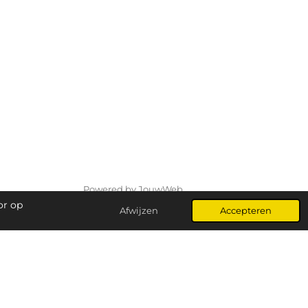
Powered by
JouwWeb
or op
Afwijzen
Accepteren
urkaarsen