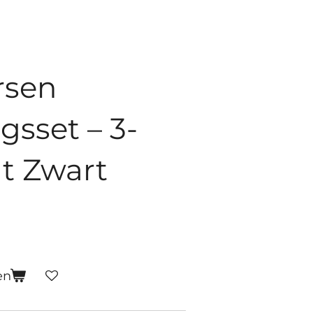
rsen
gsset – 3-
at Zwart
en