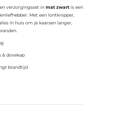
rsen verzorgingsset in
mat zwart
is een
enliefhebber. Met een lontknipper,
lles in huis om je kaarsen langer,
 branden.
ng
ak & dovekap
ngt brandtijd