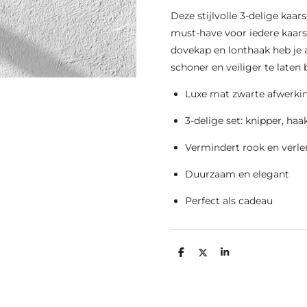
Deze stijlvolle 3-delige kaa
must-have voor iedere kaars
dovekap en lonthaak heb je a
schoner en veiliger te laten
Luxe mat zwarte afwerki
3-delige set: knipper, ha
Vermindert rook en verle
Duurzaam en elegant
Perfect als cadeau
D
D
S
e
e
h
l
e
a
e
l
r
n
e