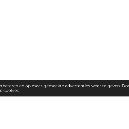
erbeteren en op maat gemaakte advertenties weer te geven. Do
e cookies.
jnsdag decoratie & ge