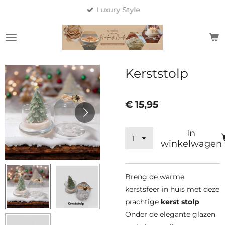
Luxury Style
Ga
direct
naar
de
hoofdinhoud
Kerststolp
€ 15,95
In
winkelwagen
Breng de warme
kerstsfeer in huis met deze
prachtige
kerst stolp
.
Onder de elegante glazen