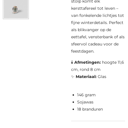
stolp komt elk
kersttafereel tot leven –
van fonkelende lichtjes tot
fijne winterdetails. Perfect
als blikvanger op de
eettafel, vensterbank of als
sfeervol cadeau voor de
feestdagen.
🕯️
Afmetingen:
hoogte 11,6
cm, rond 8 cm
✨
Materiaal:
Glas
146 gram
Sojawas
18 branduren