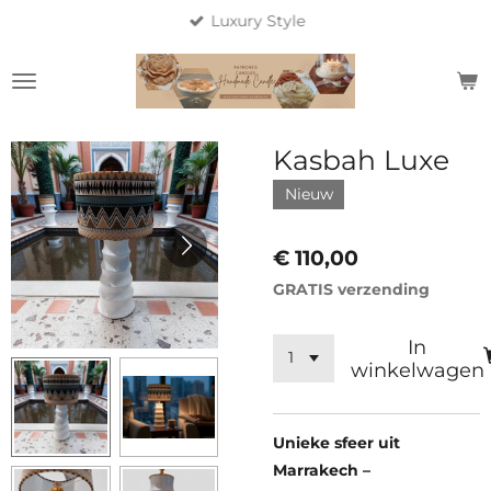
Luxury Style
Ga
direct
naar
de
hoofdinhoud
Kasbah Luxe
Nieuw
€ 110,00
GRATIS verzending
In
winkelwagen
Unieke sfeer uit
Marrakech –